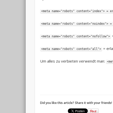
<meta name="robots" content="index"> = e
<meta name="robots" content="noindex"> =
=
<meta name="robots" content="nofollow">
= erla
<meta name="robots" content="all">
Um alles zu verbieten verwendt man:
<me
Did you like this article? Share it with your friends!