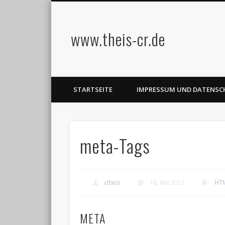
www.theis-cr.de
STARTSEITE
IMPRESSUM UND DATENS
meta-Tags
ctheis
16. Mai 2012
HT
META