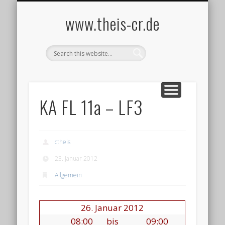
IMPRESSUM UND DATENSCHUTZ
INFORMATIK
STARTSEITE
LINKLISTE
CISCO
www.theis-cr.de
KA FL 11a – LF3
ctheis
23. Januar 2012
Allgemein
26. Januar 2012
08:00
bis
09:00