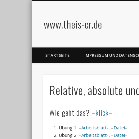
www.theis-cr.de
STARTSEITE
IMPRESSUM UND DATENS
Relative, absolute u
Wie geht das? –
klick
–
Übung 1: –
Arbeitsblatt
-, –
Datei
–
Übung 2: –
Arbeitsblatt
-, –
Datei
–