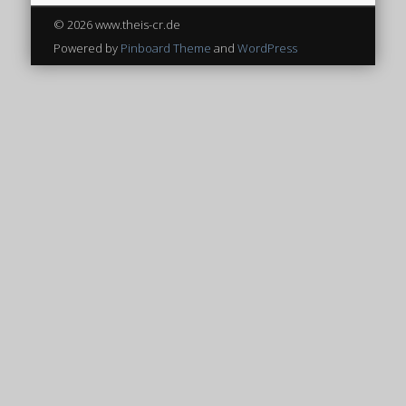
© 2026 www.theis-cr.de
Powered by
Pinboard Theme
and
WordPress