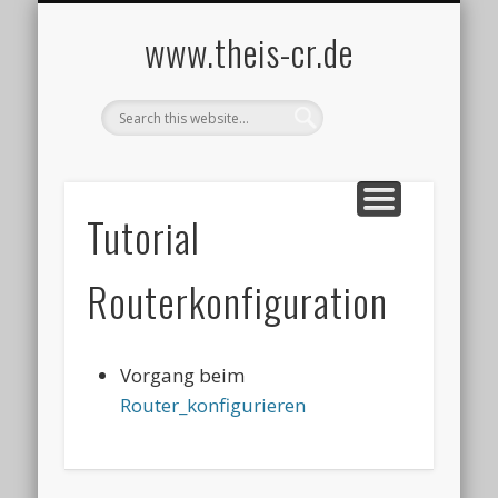
IMPRESSUM UND DATENSCHUTZ
INFORMATIK
STARTSEITE
LINKLISTE
CISCO
www.theis-cr.de
Tutorial
Routerkonfiguration
Vorgang beim
Router_konfigurieren